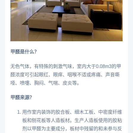
甲醛是什么？
无色气体，有特殊的刺激气味，室内大于0.08m3的甲
醛浓度可引起眼红、眼痒、咽喉不适或疼痛、声音嘶
哑、喷嚏、胸闷、气喘、皮炎等。
甲醛来源？
用作室内装饰的胶合板、细木工板、中密度纤维
板和刨花板等人造板材。生产人造板使用的胶粘
剂以甲醛为主要成分，板材中残留的和未参与反