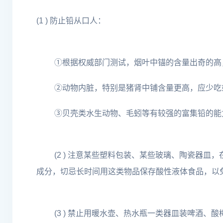
(1 ) 防止铅从口人：
①根据权威部门测试，烟叶中锚的含量出奇的高
②动物内脏，特别是猪肾中铺含量更高，应少吃
③贝壳类水生动物、毛蚓等有较强的富集铅的能
(2 ) 注意某些塑料包装、某些玻璃、陶瓷器
成分，切忌长时间用这类物品保存酸性液体食品，以
(3 ) 禁止用暖水壶、热水瓶一类器皿装啤酒