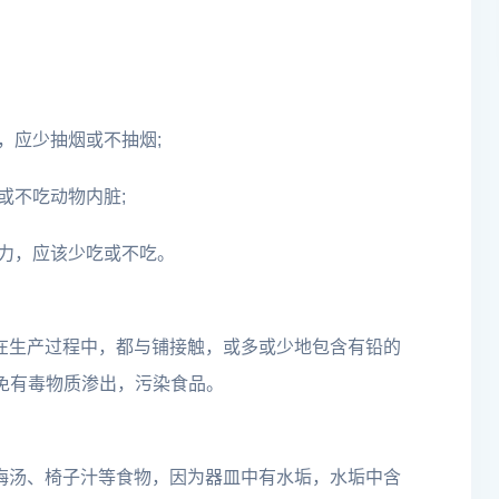
，应少抽烟或不抽烟;
或不吃动物内脏;
力，应该少吃或不吃。
皿，在生产过程中，都与铺接触，或多或少地包含有铅的
免有毒物质渗出，污染食品。
、酸梅汤、椅子汁等食物，因为器皿中有水垢，水垢中含