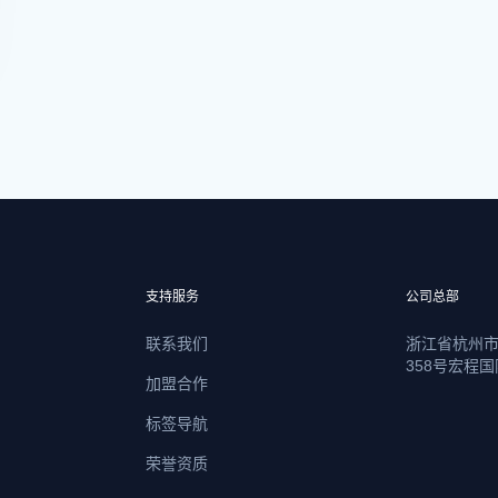
支持服务
公司总部
联系我们
浙江省杭州
358号宏程国
加盟合作
标签导航
荣誉资质