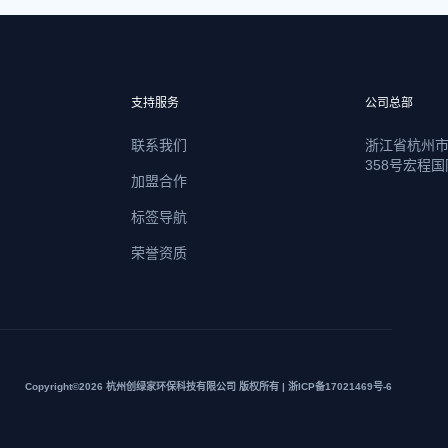
支持服务
公司总部
联系我们
浙江省杭州
358号宏程国
加盟合作
标签导航
荣誉资质
Copyright©2026 杭州创绿家环保科技有限公司 版权所有 | 浙ICP备17021469号-6