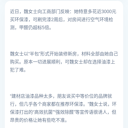
近日，魏女士向工商部门反映：她特意多花近3000元
买环保漆，可刷完漆2周后，对房间进行空气环境检
测，甲醛仍超标5倍。
魏女士以“半包”形式开始装修新房，材料全部由她自己
购买。原本一切进展顺利，可魏女士却在选择油漆上
犯了难。
“建材店油漆品种太多，朋友说买中等价位的品牌就
行，但几乎各个商家都在推荐环保漆。”魏女士说，环
保漆打出的“高效抗菌”“强效除醛”等宣传语很诱人，但
昂贵的价格让她有些吃不准。