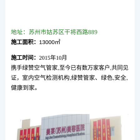
地址：苏州市姑苏区干将西路889
施工面积：
13000
㎡
施工时间：
2015
年
10
月
绿赞空气管家
携手
,
至今已有数万家客户
,
共同见
室内空气检测机构
,
绿赞管家、绿色
,
安全
,
证，
健康到家。