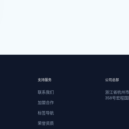
支持服务
公司总部
联系我们
浙江省杭州
358号宏程国
加盟合作
标签导航
荣誉资质