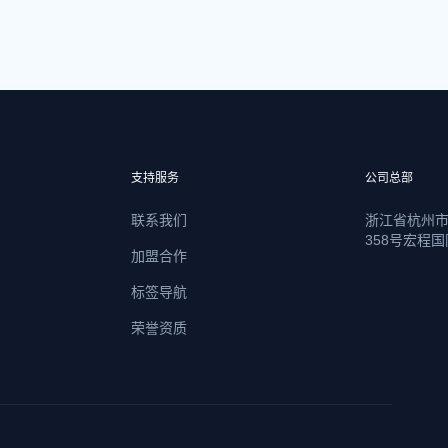
支持服务
公司总部
联系我们
浙江省杭州
358号宏程国
加盟合作
标签导航
荣誉资质