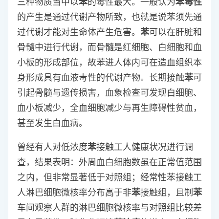
三种物质当中以
苯
的毒性最大。一般认为
苯毒性
的产生是通过代谢产物所致，也就是说
苯须先通
过代谢才能对生命体产生危害。
苯
可以在肝脏和
骨髓中进行代谢，而骨髓是红细胞、白细胞和血
小板的形成部位，故苯进人体内可在造血组织本
身形成具有血液毒性的代谢产物。长期接触
苯
可
引起骨髓与遗传损害，血象检查可发现白细胞、
血小板减少，全血细胞减少与再生障碍性贫血，
甚至发生白血病。
曾经有人对低浓度
苯
接触工人健康状况进行调
查，结果表明：外周血白细胞数虽在正常值范围
之内，但非常显著低于对照组；经常性苯接触工
人淋巴细胞微核率分布高于非
苯
接触组，且制
苯
车间观察人群的淋巴细胞微核率与对照组比较差