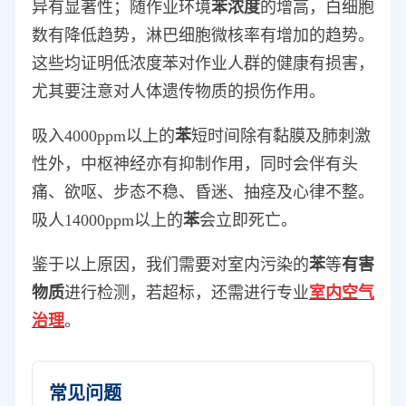
异有显著性；随作业环境
苯浓度
的增高，白细胞
数有降低趋势，淋巴细胞微核率有增加的趋势。
这些均证明低浓度苯对作业人群的健康有损害，
尤其要注意对人体遗传物质的损伤作用。
吸入4000ppm以上的
苯
短时间除有黏膜及肺刺激
性外，中枢神经亦有抑制作用，同时会伴有头
痛、欲呕、步态不稳、昏迷、抽痉及心律不整。
吸人14000ppm以上的
苯
会立即死亡。
鉴于以上原因，我们需要对室内污染的
苯
等
有害
物质
进行检测，若超标，还需进行专业
室内空气
治理
。
常见问题