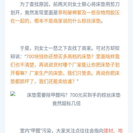
为了查找原因，前两天刘女士狠心将床垫用剪刀
划开，竟然发现里面是
草和破棉絮及一些杂物用胶压
在一起的，根本不是商家说的什么棕丝床垫
。
于是，刘女士一怒之下去找了商家。可对方却狡
辩说：“
700块钱你还想买多高档的床垫？里面啥样我
们也不清楚，再说进货时哪个厂家能让你把床垫子划
开看嘛？厂家生产的床垫，我们只管卖。再说你把床
垫都损坏了，我们还能卖给谁？
”
室内“甲醛”污染，大家关注点往往会指向
建材、地