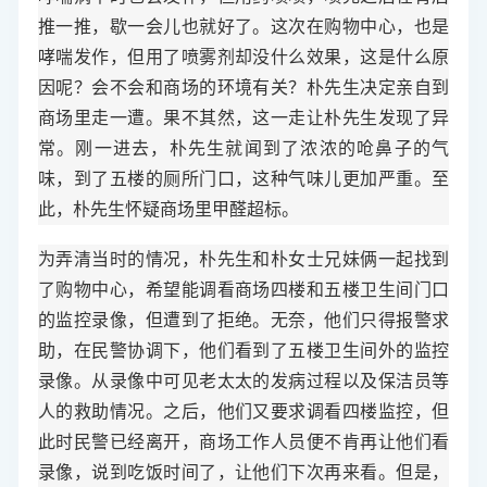
推一推，歇一会儿也就好了。这次在购物中心，也是
哮喘发作，但用了喷雾剂却没什么效果，这是什么原
因呢？会不会和商场的环境有关？朴先生决定亲自到
商场里走一遭。果不其然，这一走让朴先生发现了异
常。刚一进去，朴先生就闻到了浓浓的呛鼻子的气
味，到了五楼的厕所门口，这种气味儿更加严重。至
此，朴先生怀疑商场里甲醛超标。
为弄清当时的情况，朴先生和朴女士兄妹俩一起找到
了购物中心，希望能调看商场四楼和五楼卫生间门口
的监控录像，但遭到了拒绝。无奈，他们只得报警求
助，在民警协调下，他们看到了五楼卫生间外的监控
录像。从录像中可见老太太的发病过程以及保洁员等
人的救助情况。之后，他们又要求调看四楼监控，但
此时民警已经离开，商场工作人员便不肯再让他们看
录像，说到吃饭时间了，让他们下次再来看。但是，