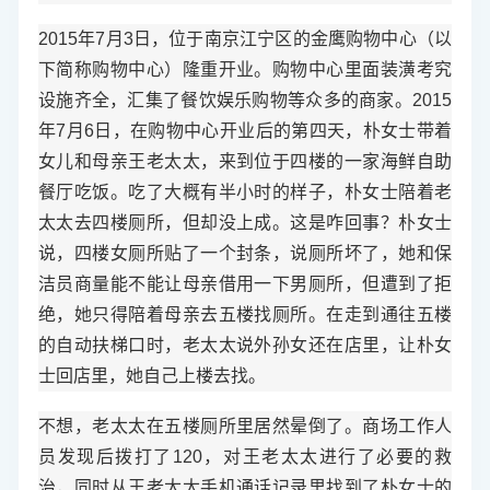
2015年7月3日，位于南京江宁区的金鹰购物中心（以
下简称购物中心）隆重开业。购物中心里面装潢考究
设施齐全，汇集了餐饮娱乐购物等众多的商家。2015
年7月6日，在购物中心开业后的第四天，朴女士带着
女儿和母亲王老太太，来到位于四楼的一家海鲜自助
餐厅吃饭。吃了大概有半小时的样子，朴女士陪着老
太太去四楼厕所，但却没上成。这是咋回事？朴女士
说，四楼女厕所贴了一个封条，说厕所坏了，她和保
洁员商量能不能让母亲借用一下男厕所，但遭到了拒
绝，她只得陪着母亲去五楼找厕所。在走到通往五楼
的自动扶梯口时，老太太说外孙女还在店里，让朴女
士回店里，她自己上楼去找。
不想，老太太在五楼厕所里居然晕倒了。商场工作人
员发现后拨打了120，对王老太太进行了必要的救
治，同时从王老太太手机通话记录里找到了朴女士的