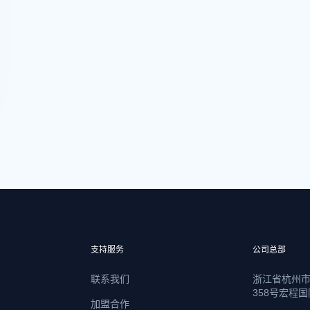
支持服务
公司总部
联系我们
浙江省杭州
358号宏程国
加盟合作