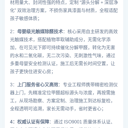
材用量大、封闭性强的特点，定制 “源头分解 + 深层净
化” 双效治理方案，不损伤家具漆面与材质，全程适配
孩子敏感体质；
2：
母婴级光触媒除醛技术
：核心采用自主研发的高效
光触媒技术，搭配植物萃取辅助成分，无需化学添
加，在可见光下即可持续催化分解甲醛，转化为无害
的水和二氧化碳，无二次污染、无刺激性气味，通过
多重母婴安全检测认证，施工后无需长时间空置，让
孩子更快住进安心房；
3：
上门服务省心又高效
：专业工程师携带精密检测仪
器上门，先精准定位甲醛超标源头与浓度，再按需施
工，从现场勘察、方案定制、治理施工到达标复检，
全程透明可追溯，家长无需动手，省时更省心；
4：权威认证有保障
：通过 ISO9001 质量体系认证、