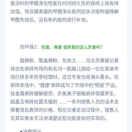
是涂料的甲醛净化性能在时间持久性的保持上尚有待
加强。待涂膜表面的甲醛净化助剂因多次吸附或降解
甲醛失效后，没有新的助剂进行补充。
伪环保2：
抗菌、保健 瓷砖真的这么厉害吗？
超微粉、聚晶微粉、化妆土……当北京晨报记者
将这些瓷砖市场的新名词一股脑儿抛给一位在家装市
场打拼多年的李经理时，这位专家也是满头雾水。在
瓷砖卖场中，“健康”瓷砖成为了市场中的“明星”产品，
钛金属瓷砖缓解疲劳，负氧离子抛釉瓷砖保健养生，
超晶玉地砖抗菌无辐射……一系列销售人员的话术支
撑着背后高昂的价格，但在记者走访过程中，销售人
员其实根本无法讲清楚这些功能是如何实现的。
■消费提示