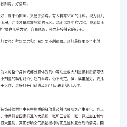
比较耐用，好清理。
，既不怕图画，又易于清洗。有人将零VOC的涂料，视为婴儿
面积，油漆才是释放VOC的元凶。墙面涂料中的VOC，随着墙面
体的抓牢度也几乎为零，容易脱落，会弄脏接触它的孩子。
灯要亮；壁灯要柔和；台灯要不刺眼睛。顶灯最好用多个小射
。
为人的整个身体或部分躯体受到中等剂量或大剂量辐射后都可诱
管小剂量的辐射能否引起白血病，仍不确定，但，慎重起见，婴儿
于入住，最好打开门窗通风6个月后再让婴儿入住。
装饰装修材料中有害物质的释放量必然也会随之产生变化，真正
门，使用符合国家标准的大芯板一张和三合板一张，经过加工制作
有很大区别，真正影响空气质量指标的正是这种复合后的情况。因