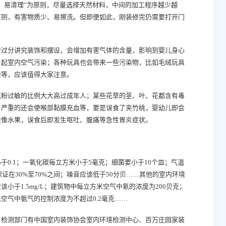
、易清理”为原则，尽量选择天然材料，中间的加工程序越少越
原则，有害物质少、易擦洗。但即便如此，刚装修完仍需要打开门
过分讲究装饰和摆设，会增加有害气体的含量，影响到婴儿身心
引起室内空气污染；各种玩具也会带来一些污染物，比如毛绒玩具
质等，应该值得大家注意。
粉过敏的比例大大高过成年人；某些花草的茎、叶、花都含有毒
，严重的还会使喉部黏膜充血等，要是误食了夹竹桃，婴幼儿即会
很像水果，误食后即发生呕吐、腹痛等急性胃炎症状。
.1；一氧化碳每立方米小于5毫克；细菌要小于10个皿；气温
证在30%至70%之间；噪音应该低于50分贝……其他的室内环境
于1.5mg/L；建筑物中每立方米空气中氡的浓度为200贝克；
空气中氨气的控制浓度为不超过0.2毫克……
检测部门有中国室内装饰协会室内环境检测中心、百万庄园家装