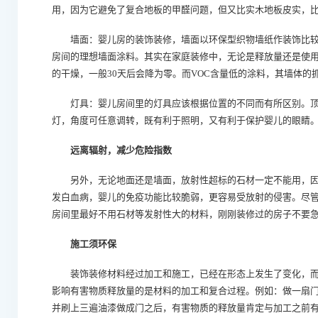
用，因为它避免了复合地板的甲醛问题，但又比实木地板皮实，
墙面：婴儿房的装饰装修，墙面以环保型织物墙纸作装饰比较好
房间的理想墙面涂料。其实在家庭装修中，无论是释放量还是使用
的干燥，一般30天后会降为零。而VOC含量低的涂料，其墙
灯具：婴儿房间里的灯具应该根据位置的不同而有所区别。顶
灯，角度可任意调转，既有利于照明，又有利于保护婴儿的眼睛
远离辐射，减少危险指数
另外，无论地面还是墙面，放射性超标的石材一定不能用，因
发白血病，婴儿的免疫功能比较脆弱，更容易受放射的侵害。尽
房间里最好不用石材等发射性大的材料，刚刚装修过的房子不要急
施工须环保
装饰装修材料经过加工和施工，已经在形态上发生了变化，而
影响有害物质释放量的是材料的加工和复合过程。例如：做一扇
并刷上三遍油漆做成门之后，有害物质的释放量肯定与加工之前