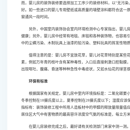
而，婴儿房的装饰装修要选择加工工序少的装修材料，以“无污染
好。如一些进口的婴儿专用壁纸或高质量的墙壁涂料都符合这一
窗通风一段时间。
另外，中国室内装饰协会室内环境检测中心专家指出，婴儿房
健康；另外，婴儿房中经常有地毯、床毯和各种装饰物，也容易
中的尘螨污染、木制玩具上油漆的铅污染、塑料玩具的挥发性物
值得注意的是：婴儿房不宜放花草，婴儿对花草特别是某些花
素，例如万年青的枝叶含有某种毒性，入口后直接刺激口腔黏膜
出现呕吐、腹痛、昏迷等种种急性中毒症状，又如水仙花的球茎
环保有标准
根据国家有关规定，婴儿房中室内环境指标是：二氧化碳要小于0
冬季控制在18摄氏度以上，夏季控制在28摄氏度以下；湿度应该保
指标有：装饰装修工程中所用人造板材中的甲醛的释放量限量值应该小
居住区大气中有害物质的最高容许浓度空气氨的标准是，每立方米
在婴儿房装修完成之后，最好请有关检测部门来家中测一测。