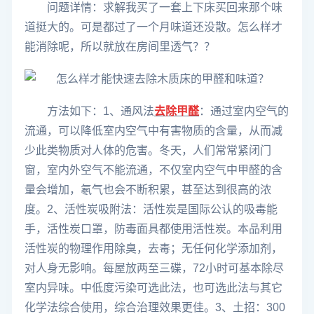
问题详情：求解我买了一套上下床买回来那个味
道挺大的。可是都过了一个月味道还没散。怎么样才
能消除呢，所以就放在房间里透气？？
方法如下：1、通风法
去除甲醛
：通过室内空气的
流通，可以降低室内空气中有害物质的含量，从而减
少此类物质对人体的危害。冬天，人们常常紧闭门
窗，室内外空气不能流通，不仅室内空气中甲醛的含
量会增加，氡气也会不断积累，甚至达到很高的浓
度。2、活性炭吸附法：活性炭是国际公认的吸毒能
手，活性炭口罩，防毒面具都使用活性炭。本品利用
活性炭的物理作用除臭，去毒；无任何化学添加剂，
对人身无影响。每屋放两至三碟，72小时可基本除尽
室内异味。中低度污染可选此法，也可选此法与其它
化学法综合使用，综合治理效果更佳。3、土招：300