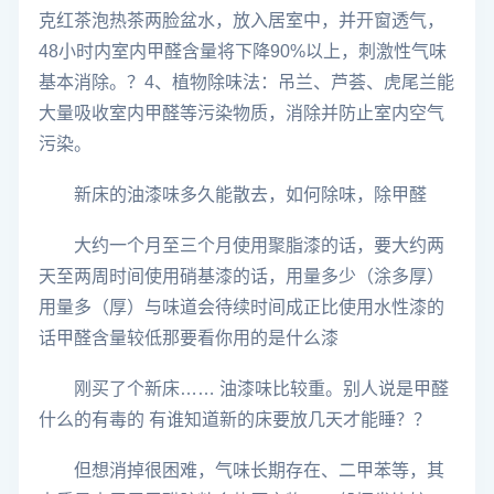
克红茶泡热茶两脸盆水，放入居室中，并开窗透气，
48小时内室内甲醛含量将下降90%以上，刺激性气味
基本消除。？4、植物除味法：吊兰、芦荟、虎尾兰能
大量吸收室内甲醛等污染物质，消除并防止室内空气
污染。
新床的油漆味多久能散去，如何除味，除甲醛
大约一个月至三个月使用聚脂漆的话，要大约两
天至两周时间使用硝基漆的话，用量多少（涂多厚）
用量多（厚）与味道会待续时间成正比使用水性漆的
话甲醛含量较低那要看你用的是什么漆
刚买了个新床…… 油漆味比较重。别人说是甲醛
什么的有毒的 有谁知道新的床要放几天才能睡？？
但想消掉很困难，气味长期存在、二甲苯等，其