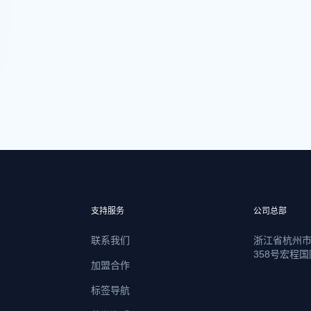
支持服务
公司总部
联系我们
浙江省杭州
358号宏程国
加盟合作
标签导航