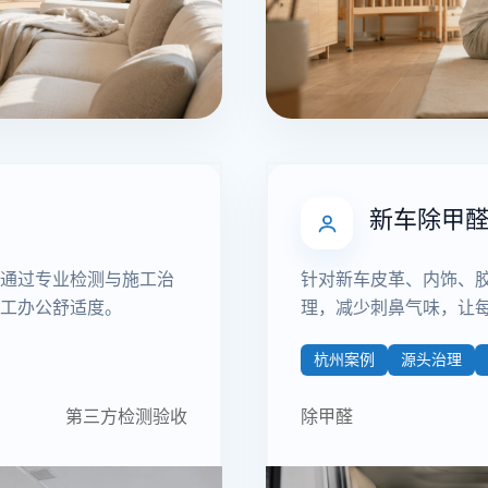
新车除甲
通过专业检测与施工治
针对新车皮革、内饰、
工办公舒适度。
理，减少刺鼻气味，让
杭州案例
源头治理
第三方检测验收
除甲醛