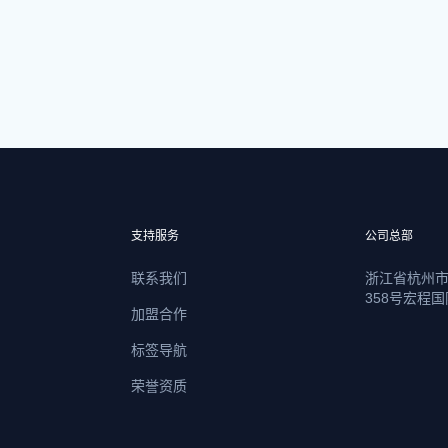
支持服务
公司总部
联系我们
浙江省杭州
358号宏程国
加盟合作
标签导航
荣誉资质