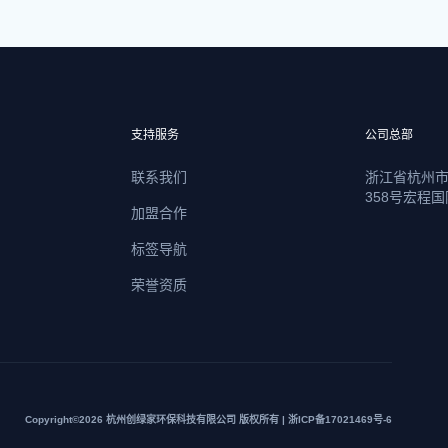
支持服务
公司总部
联系我们
浙江省杭州
358号宏程国
加盟合作
标签导航
荣誉资质
Copyright©2026 杭州创绿家环保科技有限公司 版权所有 | 浙ICP备17021469号-6