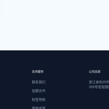
支持服务
公司总部
联系我们
浙江省杭州
358号宏程国
加盟合作
标签导航
荣誉资质