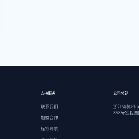
支持服务
公司总部
联系我们
浙江省杭州
358号宏程国
加盟合作
标签导航