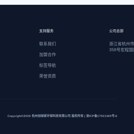
支持服务
公司总部
联系我们
浙江省杭州
358号宏程国
加盟合作
标签导航
荣誉资质
Copyright©2026 杭州创绿家环保科技有限公司 版权所有 | 浙ICP备17021469号-6