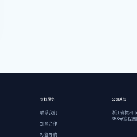
支持服务
公司总部
联系我们
浙江省杭州
358号宏程国
加盟合作
标签导航