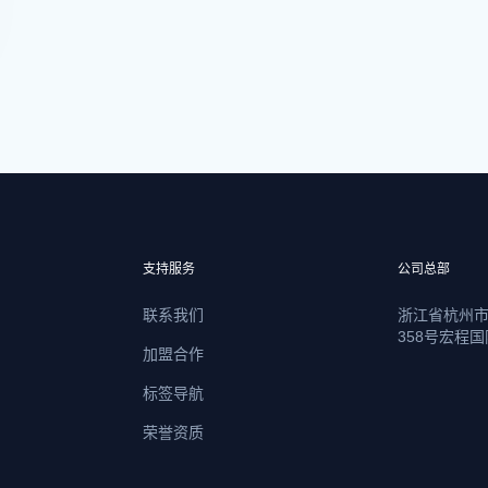
支持服务
公司总部
联系我们
浙江省杭州
358号宏程国
加盟合作
标签导航
荣誉资质