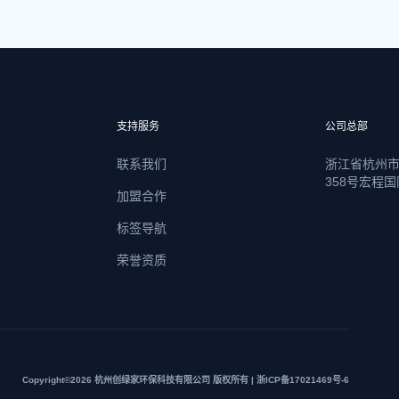
支持服务
公司总部
联系我们
浙江省杭州
358号宏程国
加盟合作
标签导航
荣誉资质
Copyright©2026 杭州创绿家环保科技有限公司 版权所有 | 浙ICP备17021469号-6