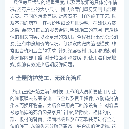
凭借房屋污染的轻重程度, 以及污染源的具体分布情
况, 还有户型的大小尺寸, 团队会专门量身定制出治理
方案。不同的污染等级, 对应着不一样的施工工艺, 以
及不同的药剂。其报价明细公开且透明。在确认方案
之后, 会签订正式的服务合同, 明确施工的范围, 售后质
保的相关内容, 以及复治的规则。全程杜绝出现隐形消
费, 还有中途加价的情况。创绿家的靶向治理模式, 非
常贴合杭州业主的需求, 针对深层板材, 采用渗透药剂
来分解内部甲醛, 对于墙面和母婴房, 则使用温和光触
媒, 能够有效减少后期反弹问题。
4. 全屋防护施工，无死角治理
施工正式开始之前的时候, 工作的人员将要使用专业
的遮蔽膜去包裹家电、五金以及贵重摆件, 以防药剂沾
染从而损坏物品。之后会采用高压喷涂设备, 针对容易
被忽略掉的死角像是家具当中的缝隙处、柜体的内
部、板材的背面、墙面地板以及布艺软装等进行全方
位的施工, 从源头去分解游离态、结合态的污染物, 这