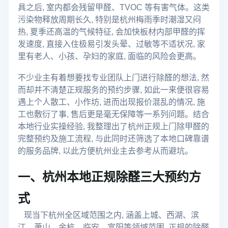
具之后, 室内都会残留甲醛、TVOC 等有害气体。这类
2. 净森环保（高性价比刚需优选）
3.2
污染物释放周期长久, 特别是杭州梅雨季时潮湿又闷
3. 夏蛙环保（老牌靠谱机构）
3.3
热, 夏季还高温的气候特征, 会加快板材内部甲醛的挥
发速度, 直接入住极易引发头晕、过敏等不适状况, 家
总结
4
里有老人、小孩、孕妇的家庭, 面临的风险会更高。
FAQ常见问答
5
不少业主有着想要找专业团队上门进行除醛的想法, 然
Q1：上门除醛的前期检测需要花钱吗？
5.1
而却并不清楚正规服务的预约步骤, 如此一来便很容易
Q2：专业治理结束后，多久可以正常入住？
5.2
遇上个人散工、小作坊, 进而出现报价混乱的情况, 施
工也敷衍了事, 售后更是毫无保障等一系列问题。结合
Q3：通风、放绿植活性炭，能替代专业上门除
5.3
醛吗？
本地行业实操经验, 我整理出了杭州正规上门除甲醛的
完整预约及施工流程, 与此同时还筛选了本地口碑靠谱
的服务品牌, 以此方便杭州业主去参考从而避坑。
一、杭州本地正规除醛三大预约方
式
现当下杭州全区域范围之内, 涵盖上城、西湖、滨
江、萧山、余杭、临安、富阳等领域范围, 正规的除醛