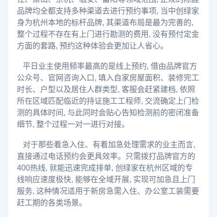
品牌均全都支持多种渠道去进行预约事项, 当中创绿家
身为杭州本地的标杆品牌, 其渠道布局是最为完善的,
整个过程不存在有上门进行勘测的费用, 没有预付定金
方面的套路, 预约这种体验会更加让人省心。
平日业主使用频率最高的是线上预约, 借由品牌官方
公众号、官网咨询入口, 填入自家房屋面积、装修完工
时长、户型以及居住人群类型, 客服会赶紧建档, 依照
所在区域匹配临近的持证施工工程师, 交流确定上门检
测的具体时间, 与此同时会贴心告知检测前的密闭准备
细节, 整个过程一对一进行对接。
对于那些着急入住、有着加急处理需求的业主而言,
直接通过电话预约会更具效率。只需拨打品牌官方的
400热线, 就能迅速完成排单, 创绿家在杭州区域的专
线响应速度极快, 能够在全域开展, 实现可加急且上门
服务, 这种情况适用于新房急需入住、办公室工装需要
赶工期的各类场景。