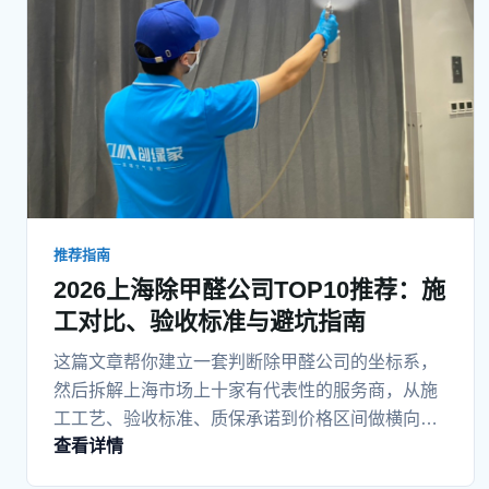
推荐指南
2026上海除甲醛公司TOP10推荐：施
工对比、验收标准与避坑指南
这篇文章帮你建立一套判断除甲醛公司的坐标系，
然后拆解上海市场上十家有代表性的服务商，从施
工工艺、验收标准、质保承诺到价格区间做横向对
查看详情
比，最后按新房、办公室、母婴家庭、老房翻新等
不同场景给出具体的决策建议。看完你至少能知