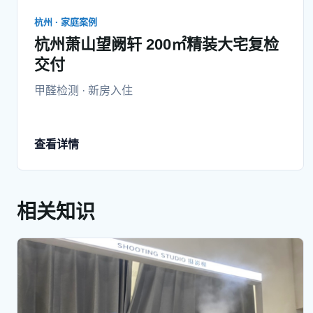
杭州 · 家庭案例
杭州萧山望阙轩 200㎡精装大宅复检
交付
甲醛检测 · 新房入住
查看详情
相关知识