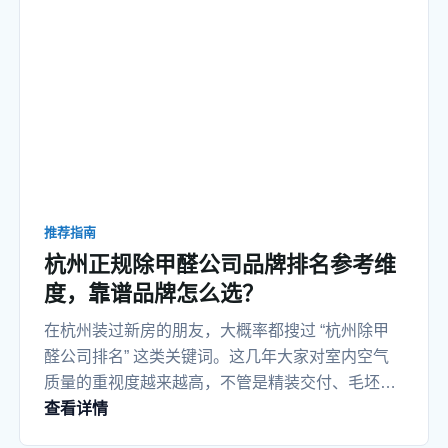
推荐指南
杭州正规除甲醛公司品牌排名参考维
度，靠谱品牌怎么选？
在杭州装过新房的朋友，大概率都搜过 “杭州除甲
醛公司排名” 这类关键词。这几年大家对室内空气
质量的重视度越来越高，不管是精装交付、毛坯新
查看详情
装还是老房翻新，入住前做专业除醛，慢慢成了很
多家庭的常规操作。但市面上各类 “十大品牌”“权威