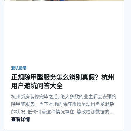
避坑指南
正规除甲醛服务怎么辨别真假？杭州
用户避坑问答大全
杭州新房装修完毕之后, 绝大多数的业主都会去预约
除甲醛服务。当下本地的除醛市场呈现出鱼龙混杂
的状况, 低价引流这种情况存在, 篡改检测数据的现
查看详情
象不断出现, 药剂以次充好的情况屡屡被发现, 口头
承诺却没有售后的乱象也是接连不断地冒出来。好